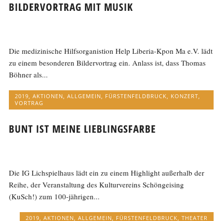
BILDERVORTRAG MIT MUSIK
Die medizinische Hilfsorganistion Help Liberia-Kpon Ma e.V. lädt
zu einem besonderen Bildervortrag ein. Anlass ist, dass Thomas
Böhner als...
2019
,
AKTIONEN
,
ALLGEMEIN
,
FÜRSTENFELDBRUCK
,
KONZERT
,
VORTRAG
BUNT IST MEINE LIEBLINGSFARBE
Die IG Lichspielhaus lädt ein zu einem Highlight außerhalb der
Reihe, der Veranstaltung des Kulturvereins Schöngeising
(KuSch!) zum 100-jährigen...
2019
,
AKTIONEN
,
ALLGEMEIN
,
FÜRSTENFELDBRUCK
,
THEATER