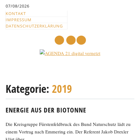
Inhalt
07/08/2026
springen
KONTAKT
IMPRESSUM
DATENSCHUTZERKLÄRUNG
mail
Hauptmenü
Abbrechen
und
Kategorie:
2019
zum
Text
ENERGIE AUS DER BIOTONNE
Die Kreisgruppe Fürstenfeldbruck des Bund Naturschutz lädt zu
einem Vortrag nach Emmering ein. Der Referent Jakob Drexler
klärt über...