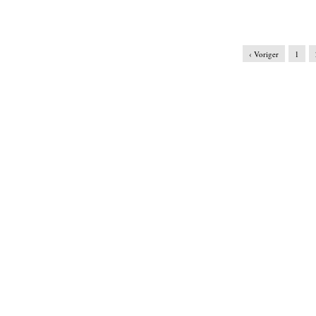
‹ Voriger
1