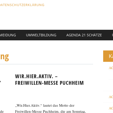
DATENSCHUTZERKLÄRUNG
RMEIDUNG
UMWELTBILDUNG
AGENDA 21 SCHÄTZE
ung
K
AG
WIR.HIER.AKTIV. –
“
FREIWILLEN-MESSE PUCHHEIM
AG
„Wir.Hier.Aktiv.“ lautet das Motto der
AG
lde
Freiwillen-Messe Puchheim, die am Sonntag,