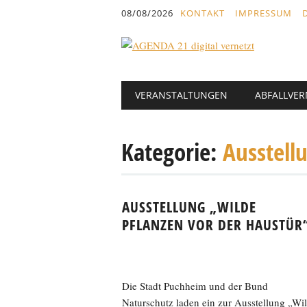
Inhalt
08/08/2026
KONTAKT
IMPRESSUM
springen
Hauptmenü
Abbrechen
VERANSTALTUNGEN
ABFALLVE
und
zum
Text
Kategorie:
Ausstell
AUSSTELLUNG „WILDE
PFLANZEN VOR DER HAUSTÜR
Die Stadt Puchheim und der Bund
Naturschutz laden ein zur Ausstellung „Wi