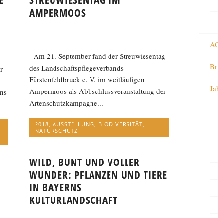
E
STREUWIESENTAG IM
AMPERMOOS
AG
Am 21. September fand der Streuwiesentag
Br
des Landschaftspflegeverbands
r
Fürstenfeldbruck e. V. im weitläufigen
Ja
Ampermoos als Abbschlussveranstaltung der
ins
Artenschutzkampagne...
2018
,
AUSSTELLUNG
,
BIODIVERSITÄT
,
NATURSCHUTZ
WILD, BUNT UND VOLLER
WUNDER: PFLANZEN UND TIERE
IN BAYERNS
KULTURLANDSCHAFT