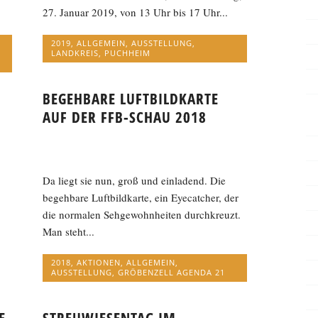
27. Januar 2019, von 13 Uhr bis 17 Uhr...
2019
,
ALLGEMEIN
,
AUSSTELLUNG
,
LANDKREIS
,
PUCHHEIM
BEGEHBARE LUFTBILDKARTE
AUF DER FFB-SCHAU 2018
Da liegt sie nun, groß und einladend. Die
begehbare Luftbildkarte, ein Eyecatcher, der
die normalen Sehgewohnheiten durchkreuzt.
Man steht...
2018
,
AKTIONEN
,
ALLGEMEIN
,
AUSSTELLUNG
,
GRÖBENZELL AGENDA 21