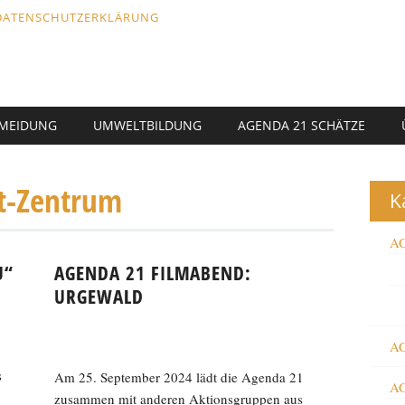
DATENSCHUTZERKLÄRUNG
RMEIDUNG
UMWELTBILDUNG
AGENDA 21 SCHÄTZE
t-Zentrum
K
AG
U“
AGENDA 21 FILMABEND:
URGEWALD
AG
s
Am 25. September 2024 lädt die Agenda 21
AG
zusammen mit anderen Aktionsgruppen aus