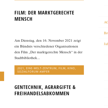
FILM: DER MARKTGERECHTE
MENSCH
AG
Br
Am Dienstag, den 16. November 2021 zeigt
Ja
ein Bündnis verschiedener Organisationen
den Film „Der marktgerechte Mensch“ in der
Stadtbibliothek...
2021
,
EINE-WELT-ZENTRUM
,
FILM
,
KINO
,
SOZIALFORUM AMPER
GENTECHNIK, AGRARGIFTE &
FREIHANDELSABKOMMEN