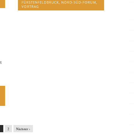
FÜRSTENFELDBRUCK
,
NORD-SÜD-FORUM
,
VORTRAG
t
1
2
Nächster ›