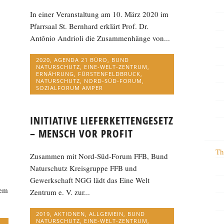
In einer Veranstaltung am 10. März 2020 im
Pfarrsaal St. Bernhard erklärt Prof. Dr.
Antônio Andrioli die Zusammenhänge von...
2020
,
AGENDA 21 BÜRO
,
BUND
NATURSCHUTZ
,
EINE-WELT-ZENTRUM
,
ERNÄHRUNG
,
FÜRSTENFELDBRUCK
,
NATURSCHUTZ
,
NORD-SÜD-FORUM
,
SOZIALFORUM AMPER
INITIATIVE LIEFERKETTENGESETZ
– MENSCH VOR PROFIT
Th
Zusammen mit Nord-Süd-Forum FFB, Bund
Naturschutz Kreisgruppe FFB und
Gewerkschaft NGG lädt das Eine Welt
dem
Zentrum e. V. zur...
2019
,
AKTIONEN
,
ALLGEMEIN
,
BUND
NATURSCHUTZ
,
EINE-WELT-ZENTRUM
,