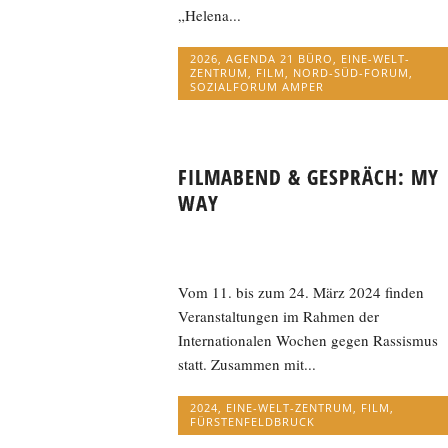
„Helena...
2026
,
AGENDA 21 BÜRO
,
EINE-WELT-
ZENTRUM
,
FILM
,
NORD-SÜD-FORUM
,
SOZIALFORUM AMPER
FILMABEND & GESPRÄCH: MY
WAY
Vom 11. bis zum 24. März 2024 finden
Veranstaltungen im Rahmen der
Internationalen Wochen gegen Rassismus
statt. Zusammen mit...
2024
,
EINE-WELT-ZENTRUM
,
FILM
,
FÜRSTENFELDBRUCK