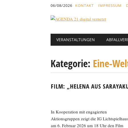
Inhalt
06/08/2026
KONTAKT
IMPRESSUM
springen
Hauptmenü
Abbrechen
VERANSTALTUNGEN
ABFALLVE
und
zum
Text
Kategorie:
Eine-Wel
FILM: „HELENA AUS SARAYAK
In Kooperation mit engagierten
Aktionsgruppen zeigt die IG Lichtspielhau
am 6. Februar 2026 um 18 Uhr den Film