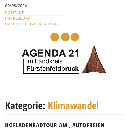
Inhalt
06/08/2026
springen
KONTAKT
IMPRESSUM
DATENSCHUTZERKLÄRUNG
mail
Hauptmenü
Abbrechen
und
Kategorie:
Klimawandel
zum
Text
HOFLADENRADTOUR AM „AUTOFREIEN