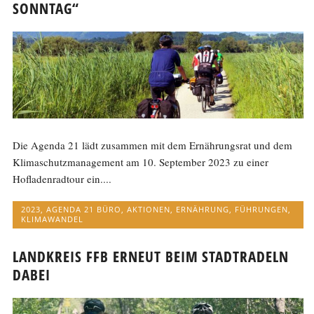
SONNTAG“
Die Agenda 21 lädt zusammen mit dem Ernährungsrat und dem
Klimaschutzmanagement am 10. September 2023 zu einer
Hofladenradtour ein....
2023
,
AGENDA 21 BÜRO
,
AKTIONEN
,
ERNÄHRUNG
,
FÜHRUNGEN
,
KLIMAWANDEL
LANDKREIS FFB ERNEUT BEIM STADTRADELN
DABEI