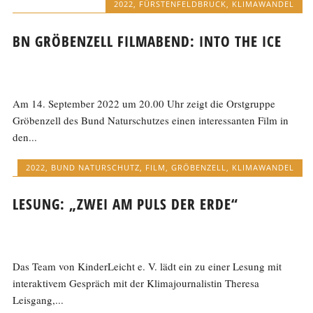
2022
,
FÜRSTENFELDBRUCK
,
KLIMAWANDEL
BN GRÖBENZELL FILMABEND: INTO THE ICE
Am 14. September 2022 um 20.00 Uhr zeigt die Orstgruppe
Gröbenzell des Bund Naturschutzes einen interessanten Film in
den...
2022
,
BUND NATURSCHUTZ
,
FILM
,
GRÖBENZELL
,
KLIMAWANDEL
LESUNG: „ZWEI AM PULS DER ERDE“
Das Team von KinderLeicht e. V. lädt ein zu einer Lesung mit
interaktivem Gespräch mit der Klimajournalistin Theresa
Leisgang,...