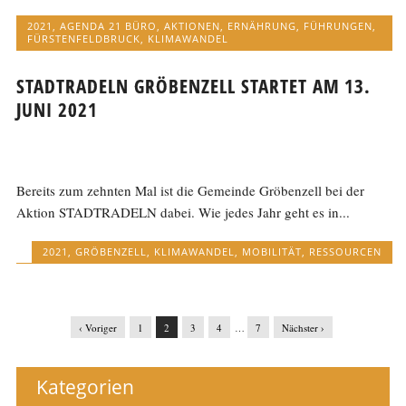
2021
,
AGENDA 21 BÜRO
,
AKTIONEN
,
ERNÄHRUNG
,
FÜHRUNGEN
,
FÜRSTENFELDBRUCK
,
KLIMAWANDEL
STADTRADELN GRÖBENZELL STARTET AM 13.
JUNI 2021
Bereits zum zehnten Mal ist die Gemeinde Gröbenzell bei der
Aktion STADTRADELN dabei. Wie jedes Jahr geht es in...
2021
,
GRÖBENZELL
,
KLIMAWANDEL
,
MOBILITÄT
,
RESSOURCEN
‹ Voriger
1
2
3
4
…
7
Nächster ›
Kategorien