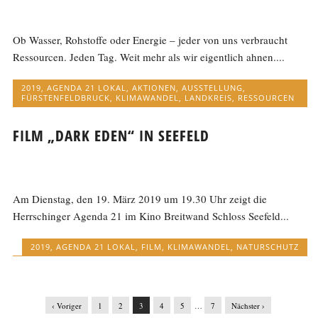
Ob Wasser, Rohstoffe oder Energie – jeder von uns verbraucht
Ressourcen. Jeden Tag. Weit mehr als wir eigentlich ahnen....
2019
,
AGENDA 21 LOKAL
,
AKTIONEN
,
AUSSTELLUNG
,
FÜRSTENFELDBRUCK
,
KLIMAWANDEL
,
LANDKREIS
,
RESSOURCEN
FILM „DARK EDEN“ IN SEEFELD
Am Dienstag, den 19. März 2019 um 19.30 Uhr zeigt die
Herrschinger Agenda 21 im Kino Breitwand Schloss Seefeld...
2019
,
AGENDA 21 LOKAL
,
FILM
,
KLIMAWANDEL
,
NATURSCHUTZ
‹ Voriger
1
2
3
4
5
…
7
Nächster ›