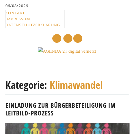
Inhalt
06/08/2026
springen
KONTAKT
IMPRESSUM
DATENSCHUTZERKLÄRUNG
mail
Hauptmenü
Abbrechen
und
Kategorie:
Klimawandel
zum
Text
EINLADUNG ZUR BÜRGERBETEILIGUNG IM
LEITBILD-PROZESS