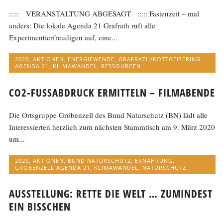
::::: VERANSTALTUNG ABGESAGT ::::: Fastenzeit – mal
anders: Die lokale Agenda 21 Grafrath ruft alle
Experimentierfreudigen auf, eine...
2020
,
AKTIONEN
,
ENERGIEWENDE
,
GRAFRATH/KOTTGEISERING
AGENDA 21
,
KLIMAWANDEL
,
RESSOURCEN
CO2-FUSSABDRUCK ERMITTELN – FILMABENDE
Die Ortsgruppe Gröbenzell des Bund Naturschutz (BN) lädt alle
Interessierten herzlich zum nächsten Stammtisch am 9. März 2020
um...
2020
,
AKTIONEN
,
BUND NATURSCHUTZ
,
ERNÄHRUNG
,
GRÖBENZELL AGENDA 21
,
KLIMAWANDEL
,
NATURSCHUTZ
AUSSTELLUNG: RETTE DIE WELT … ZUMINDEST
EIN BISSCHEN