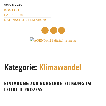
Inhalt
09/08/2026
springen
KONTAKT
IMPRESSUM
DATENSCHUTZERKLÄRUNG
mail
Hauptmenü
Abbrechen
und
Kategorie:
Klimawandel
zum
Text
EINLADUNG ZUR BÜRGERBETEILIGUNG IM
LEITBILD-PROZESS