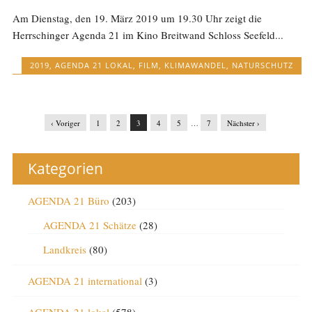
Am Dienstag, den 19. März 2019 um 19.30 Uhr zeigt die
Herrschinger Agenda 21 im Kino Breitwand Schloss Seefeld...
2019
,
AGENDA 21 LOKAL
,
FILM
,
KLIMAWANDEL
,
NATURSCHUTZ
‹ Voriger
1
2
3
4
5
…
7
Nächster ›
Kategorien
AGENDA 21 Büro
(203)
AGENDA 21 Schätze
(28)
Landkreis
(80)
AGENDA 21 international
(3)