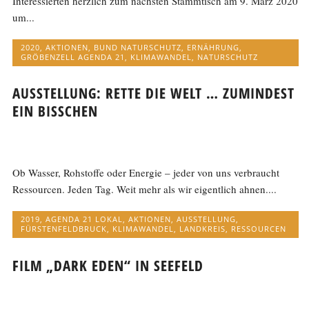
Interessierten herzlich zum nächsten Stammtisch am 9. März 2020
um...
2020
,
AKTIONEN
,
BUND NATURSCHUTZ
,
ERNÄHRUNG
,
GRÖBENZELL AGENDA 21
,
KLIMAWANDEL
,
NATURSCHUTZ
AUSSTELLUNG: RETTE DIE WELT … ZUMINDEST
EIN BISSCHEN
Ob Wasser, Rohstoffe oder Energie – jeder von uns verbraucht
Ressourcen. Jeden Tag. Weit mehr als wir eigentlich ahnen....
2019
,
AGENDA 21 LOKAL
,
AKTIONEN
,
AUSSTELLUNG
,
FÜRSTENFELDBRUCK
,
KLIMAWANDEL
,
LANDKREIS
,
RESSOURCEN
FILM „DARK EDEN“ IN SEEFELD