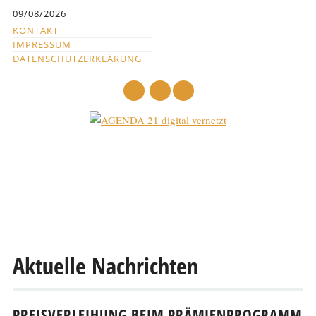
Inhalt
09/08/2026
springen
KONTAKT
IMPRESSUM
DATENSCHUTZERKLÄRUNG
mail
Hauptmenü
Abbrechen
und
zum
Text
Aktuelle Nachrichten
PREISVERLEIHUNG BEIM PRÄMIENPROGRAMM