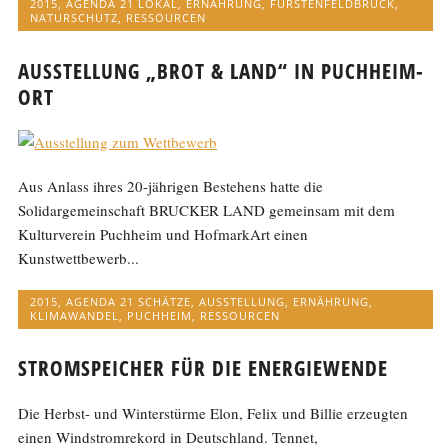
2015
,
AGENDA 21 LOKAL
,
ERNÄHRUNG
,
FÜRSTENFELDBRUCK
,
NATURSCHUTZ
,
RESSOURCEN
AUSSTELLUNG „BROT & LAND“ IN PUCHHEIM-
ORT
Aus Anlass ihres 20-jährigen Bestehens hatte die
Solidargemeinschaft BRUCKER LAND gemeinsam mit dem
Kulturverein Puchheim und HofmarkArt einen
Kunstwettbewerb...
2015
,
AGENDA 21 SCHÄTZE
,
AUSSTELLUNG
,
ERNÄHRUNG
,
KLIMAWANDEL
,
PUCHHEIM
,
RESSOURCEN
STROMSPEICHER FÜR DIE ENERGIEWENDE
Die Herbst- und Winterstürme Elon, Felix und Billie erzeugten
einen Windstromrekord in Deutschland. Tennet,