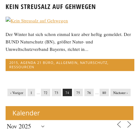
KEIN STREUSALZ AUF GEHWEGEN
Der Winter hat sich schon einmal kurz aber heftig gemeldet. Der
BUND Naturschutz (BN), größter Natur- und
Umweltschutzverband Bayerns, richtet in...
2015
,
AGENDA 21 BÜRO
,
ALLGEMEIN
,
NATURSCHUTZ
,
RESSOURCEN
‹ Voriger
1
…
72
73
74
75
76
…
80
Nächster ›
Kalender