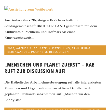
Aus Anlass ihres 20-jährigen Bestehens hatte die
Solidargemeinschaft BRUCKER LAND gemeinsam mit dem
Kulturverein Puchheim und HofmarkArt einen
Kunstwettbewerb...
2015
,
AGENDA 21 SCHÄTZE
,
AUSSTELLUNG
,
ERNÄHRUNG
,
KLIMAWANDEL
,
PUCHHEIM
,
RESSOURCEN
„MENSCHEN UND PLANET ZUERST“ – KAB
RUFT ZUR DISKUSSION AUF!
Die Katholische Arbeitnehmerbewegung ruft alle interessierten
Menschen und Organisationen zur aktiven Debatte zu den
geplanten Freihandelsabkommen auf: „Machen wir den
Lobbyisten...