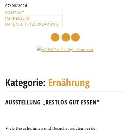
Inhalt
07/08/2026
springen
KONTAKT
IMPRESSUM
DATENSCHUTZERKLÄRUNG
mail
Hauptmenü
Abbrechen
und
Kategorie:
Ernährung
zum
Text
AUSSTELLUNG „RESTLOS GUT ESSEN“
Viele Besucherinnen und Besucher zeigten bei der