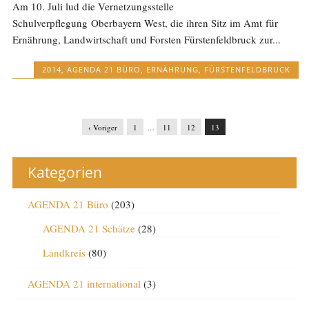
Am 10. Juli lud die Vernetzungsstelle
Schulverpflegung Oberbayern West, die ihren Sitz im Amt für
Ernährung, Landwirtschaft und Forsten Fürstenfeldbruck zur...
2014
,
AGENDA 21 BÜRO
,
ERNÄHRUNG
,
FÜRSTENFELDBRUCK
‹ Voriger
1
…
11
12
13
Kategorien
AGENDA 21 Büro
(203)
AGENDA 21 Schätze
(28)
Landkreis
(80)
AGENDA 21 international
(3)